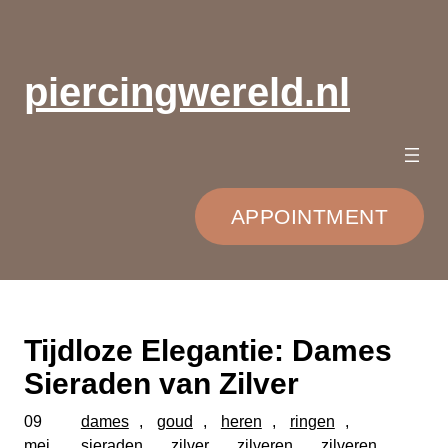
Ga
naar
de
piercingwereld.nl
inhoud
APPOINTMENT
Tijdloze Elegantie: Dames
Sieraden van Zilver
09
dames
, 
goud
, 
heren
, 
ringen
, 
mei
sieraden
, 
zilver
, 
zilveren
, 
zilveren