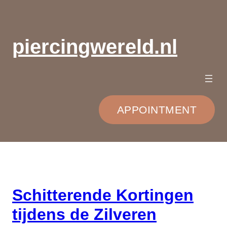
Ga
naar
de
piercingwereld.nl
inhoud
APPOINTMENT
Schitterende Kortingen
tijdens de Zilveren