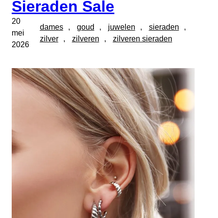
Sieraden Sale
20
dames
, 
goud
, 
juwelen
, 
sieraden
, 
mei
zilver
, 
zilveren
, 
zilveren sieraden
2026