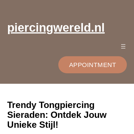
Ga
naar
de
piercingwereld.nl
inhoud
APPOINTMENT
Trendy Tongpiercing
Sieraden: Ontdek Jouw
Unieke Stijl!