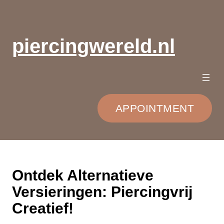
Ga
naar
de
piercingwereld.nl
inhoud
APPOINTMENT
Ontdek Alternatieve
Versieringen: Piercingvrij
Creatief!