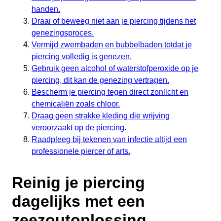
handen.
Draai of beweeg niet aan je piercing tijdens het
genezingsproces.
Vermijd zwembaden en bubbelbaden totdat je
piercing volledig is genezen.
Gebruik geen alcohol of waterstofperoxide op je
piercing, dit kan de genezing vertragen.
Bescherm je piercing tegen direct zonlicht en
chemicaliën zoals chloor.
Draag geen strakke kleding die wrijving
veroorzaakt op de piercing.
Raadpleeg bij tekenen van infectie altijd een
professionele piercer of arts.
Reinig je piercing
dagelijks met een
zeezoutoplossing.