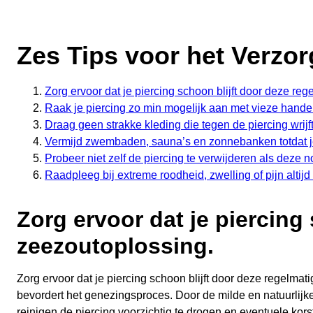
Zes Tips voor het Verzor
Zorg ervoor dat je piercing schoon blijft door deze re
Raak je piercing zo min mogelijk aan met vieze hande
Draag geen strakke kleding die tegen de piercing wrijft,
Vermijd zwembaden, sauna’s en zonnebanken totdat je
Probeer niet zelf de piercing te verwijderen als deze 
Raadpleeg bij extreme roodheid, zwelling of pijn altijd
Zorg ervoor dat je piercing
zeezoutoplossing.
Zorg ervoor dat je piercing schoon blijft door deze regelmat
bevordert het genezingsproces. Door de milde en natuurlijke 
reinigen de piercing voorzichtig te drogen en eventuele kor