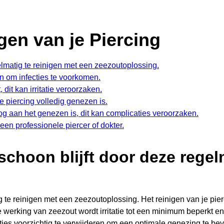
gen van je Piercing
gelmatig te reinigen met een zeezoutoplossing.
n om infecties te voorkomen.
 dit kan irritatie veroorzaken.
 piercing volledig genezen is.
nog aan het genezen is, dit kan complicaties veroorzaken.
 een professionele piercer of dokter.
 schoon blijft door deze regel
ig te reinigen met een zeezoutoplossing. Het reinigen van je pie
werking van zeezout wordt irritatie tot een minimum beperkt en 
stjes voorzichtig te verwijderen om een optimale genezing te be