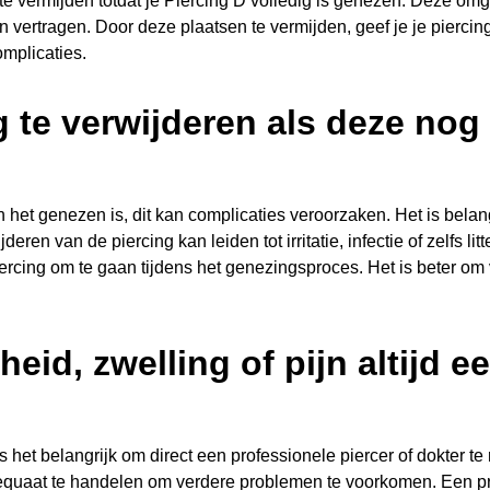
 vermijden totdat je Piercing D volledig is genezen. Deze omg
vertragen. Door deze plaatsen te vermijden, geef je je pierci
omplicaties.
g te verwijderen als deze nog
n het genezen is, dit kan complicaties veroorzaken. Het is belang
eren van de piercing kan leiden tot irritatie, infectie of zelfs l
 piercing om te gaan tijdens het genezingsproces. Het is beter o
id, zwelling of pijn altijd e
 is het belangrijk om direct een professionele piercer of dokte
adequaat te handelen om verdere problemen te voorkomen. Een pro