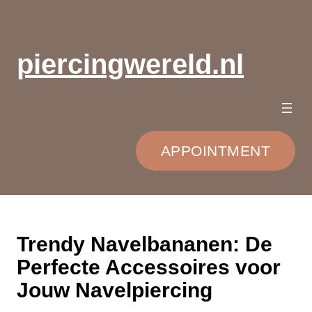
Ga
naar
de
piercingwereld.nl
inhoud
APPOINTMENT
Trendy Navelbananen: De
Perfecte Accessoires voor
Jouw Navelpiercing