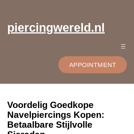
Ga
naar
de
piercingwereld.nl
inhoud
APPOINTMENT
Voordelig Goedkope
Navelpiercings Kopen:
Betaalbare Stijlvolle