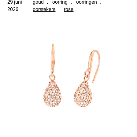
29 juni
goud
, 
oorring
, 
oorringen
, 
2026
oorstekers
, 
rose