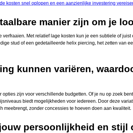
 de kosten snel oplopen en een aanzienlijke investering vereise
aalbare manier zijn om je loo
verfraaien. Met relatief lage kosten kun je een subtiele of juist 
oudige stud of een gedetailleerde helix piercing, het zetten van 
ing kunnen variëren, waardoor
pties zijn voor verschillende budgetten. Of je nu op zoek bent 
prijsniveaus biedt mogelijkheden voor iedereen. Door deze var
ch meebrengt, zonder concessies te hoeven doen aan kwaliteit.
jouw persoonlijkheid en stijl