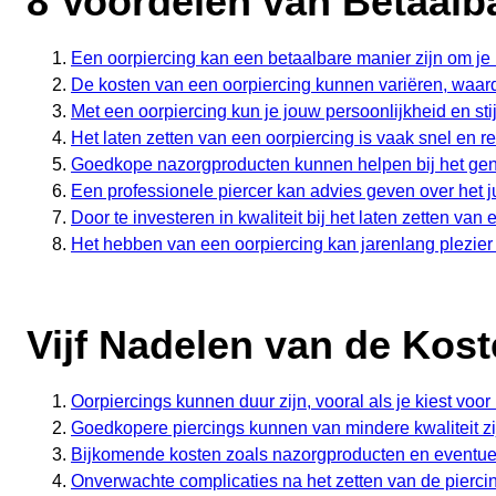
8 Voordelen van Betaalb
Een oorpiercing kan een betaalbare manier zijn om je l
De kosten van een oorpiercing kunnen variëren, waardo
Met een oorpiercing kun je jouw persoonlijkheid en sti
Het laten zetten van een oorpiercing is vaak snel en rel
Goedkope nazorgproducten kunnen helpen bij het gene
Een professionele piercer kan advies geven over het j
Door te investeren in kwaliteit bij het laten zetten va
Het hebben van een oorpiercing kan jarenlang plezier e
Vijf Nadelen van de Kos
Oorpiercings kunnen duur zijn, vooral als je kiest voo
Goedkopere piercings kunnen van mindere kwaliteit zijn
Bijkomende kosten zoals nazorgproducten en eventuel
Onverwachte complicaties na het zetten van de pierc