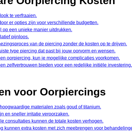
are Oorpiercing Kosten
ook te verfraaien.
or er opties zijn voor verschillende budgetten.
jl op een unieke manier uitdrukken.
atief pijnloos.
zingsproces van de piercing zonder de kosten op te drijven.
uiste type piercing dat past bij jouw oorvorm en wensen.
n een oorpiercing, kun je mogelijke complicaties voorkomen.
n zelfvertrouwen bieden voor een redelijke initiële investering.
ten voor Oorpiercings
r hoogwaardige materialen zoals goud of titanium.
 en sneller irritatie veroorzaken.
e consultaties kunnen de totale kosten verhogen.
ing kunnen extra kosten met zich meebrengen voor behandelinge