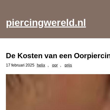
Ga
naar
de
piercingwereld.nl
inhoud
De Kosten van een Oorpiercin
17 februari 2025
helix
, 
oor
, 
prijs