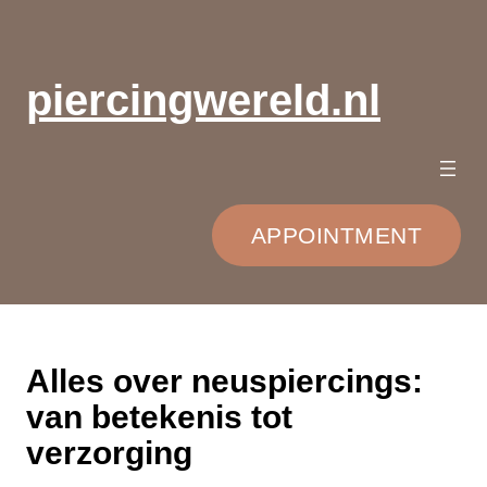
Ga
naar
de
piercingwereld.nl
inhoud
APPOINTMENT
Alles over neuspiercings:
van betekenis tot
verzorging