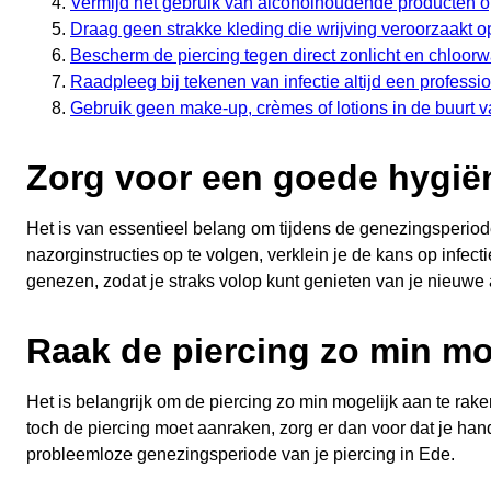
Vermijd het gebruik van alcoholhoudende producten op
Draag geen strakke kleding die wrijving veroorzaakt op
Bescherm de piercing tegen direct zonlicht en chloorw
Raadpleeg bij tekenen van infectie altijd een profession
Gebruik geen make-up, crèmes of lotions in de buurt v
Zorg voor een goede hygiën
Het is van essentieel belang om tijdens de genezingsperiod
nazorginstructies op te volgen, verklein je de kans op infe
genezen, zodat je straks volop kunt genieten van je nieuwe
Raak de piercing zo min mo
Het is belangrijk om de piercing zo min mogelijk aan te raken 
toch de piercing moet aanraken, zorg er dan voor dat je han
probleemloze genezingsperiode van je piercing in Ede.