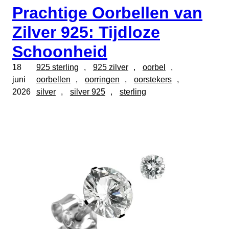
Prachtige Oorbellen van
Zilver 925: Tijdloze
Schoonheid
18
925 sterling
, 
925 zilver
, 
oorbel
, 
juni
oorbellen
, 
oorringen
, 
oorstekers
, 
2026
silver
, 
silver 925
, 
sterling