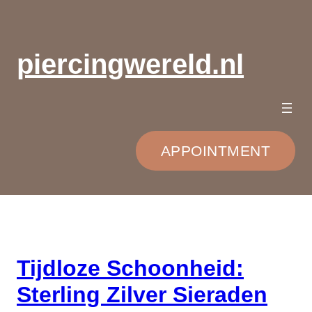
Ga
naar
de
piercingwereld.nl
inhoud
APPOINTMENT
Tijdloze Schoonheid:
Sterling Zilver Sieraden