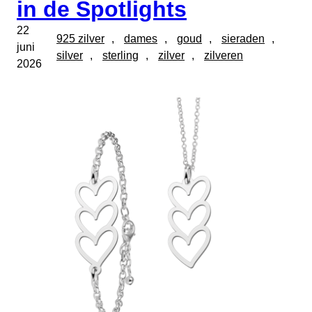
in de Spotlights
22
925 zilver
, 
dames
, 
goud
, 
sieraden
, 
juni
silver
, 
sterling
, 
zilver
, 
zilveren
2026