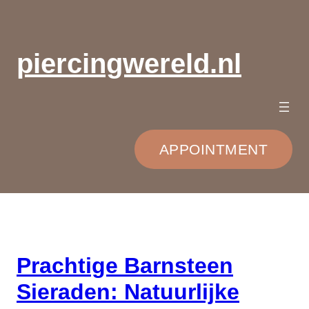
Ga
naar
de
piercingwereld.nl
inhoud
APPOINTMENT
Prachtige Barnsteen
Sieraden: Natuurlijke