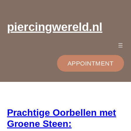
Ga
naar
de
piercingwereld.nl
inhoud
APPOINTMENT
Prachtige Oorbellen met
Groene Steen: