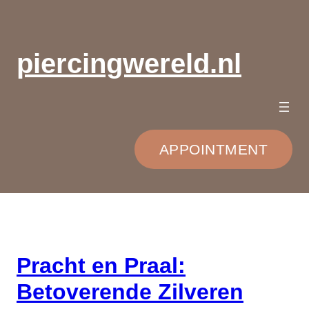
Ga
naar
de
piercingwereld.nl
inhoud
APPOINTMENT
Pracht en Praal:
Betoverende Zilveren